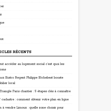
cer
ir
que
ux
ICLES RÉCENTS
eut accéder au logement social c’est quoi les
tions
uoi Bistro Regent Philippe Etchebest booste
bilier local
riangle Paris chantier : 5 étapes clés à connaître
cadastre : comment obtenir votre plan en ligne
n à vendre Limoux : quelle zone choisir pour