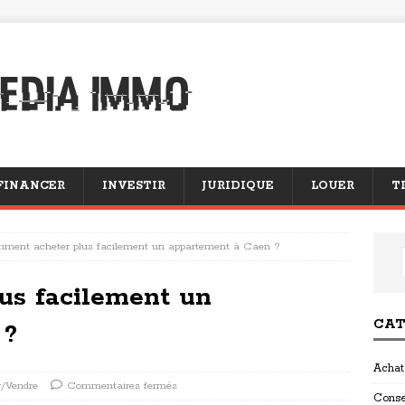
FINANCER
INVESTIR
JURIDIQUE
LOUER
T
ment acheter plus facilement un appartement à Caen ?
us facilement un
CAT
 ?
Achat
r/Vendre
Commentaires fermés
Conse