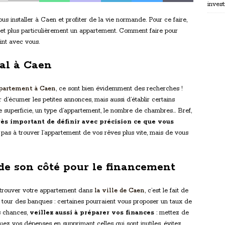
invest
us installer à Caen et profiter de la vie normande. Pour ce faire,
 et plus particulièrement un appartement. Comment faire pour
oint avec vous.
al à Caen
ppartement à Caen
, ce sont bien évidemment des recherches !
 d’écumer les petites annonces, mais aussi d’établir certains
une superficie, un type d’appartement, le nombre de chambres… Bref,
très important de définir avec précision ce que vous
 pas à trouver l’appartement de vos rêves plus vite, mais de vous
 de son côté pour le financement
r trouver votre appartement dans
la ville de Caen
, c’est le fait de
le tour des banques : certaines pourraient vous proposer un taux de
os chances,
veillez aussi à préparer vos finances
: mettez de
ez vos dépenses en supprimant celles qui sont inutiles, évitez