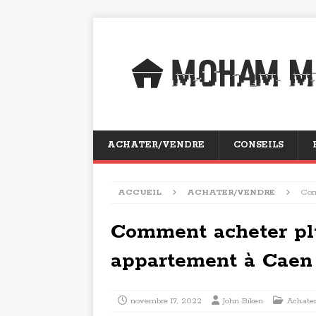
ACHATER/VENDRE
CONSEILS
ACCUEIL
ACHATER/VENDRE
Com
Comment acheter pl
appartement à Caen
novembre 17, 2022
John Biken
Achate