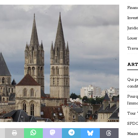
Finan
Invest
Juridi
Louer
Trava
ART
Qui p
condi
Pourq
l’immo
Tour T
SPDC 
Maiso