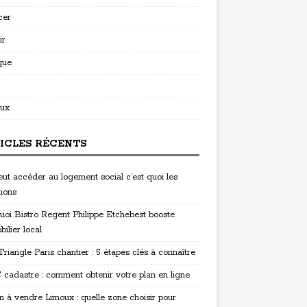
cer
ir
que
ux
ICLES RÉCENTS
eut accéder au logement social c’est quoi les
tions
uoi Bistro Regent Philippe Etchebest booste
bilier local
riangle Paris chantier : 5 étapes clés à connaître
cadastre : comment obtenir votre plan en ligne
n à vendre Limoux : quelle zone choisir pour