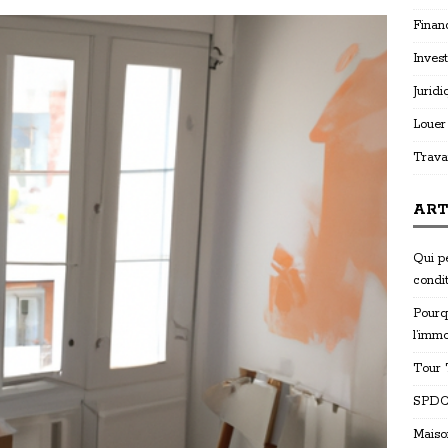
Finan
Invest
Juridi
Louer
Trava
ART
Qui p
condi
Pourq
l’immo
Tour T
SPDC 
Maiso