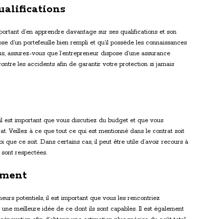
alifications
mportant d’en apprendre davantage sur ses qualifications et son
e d’un portefeuille bien rempli et qu’il possède les connaissances
us, assurez-vous que l’entrepreneur dispose d’une assurance
ontre les accidents afin de garantir votre protection si jamais
il est important que vous discutiez du budget et que vous
t. Veillez à ce que tout ce qui est mentionné dans le contrat soit
que ce soit. Dans certains cas, il peut être utile d’avoir recours à
 sont respectées.
ement
urs potentiels, il est important que vous les rencontriez
 une meilleure idée de ce dont ils sont capables. Il est également