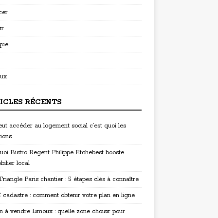
cer
ir
que
ux
ICLES RÉCENTS
eut accéder au logement social c’est quoi les
tions
uoi Bistro Regent Philippe Etchebest booste
bilier local
riangle Paris chantier : 5 étapes clés à connaître
cadastre : comment obtenir votre plan en ligne
n à vendre Limoux : quelle zone choisir pour