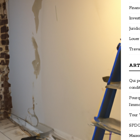
Finan
Invest
Juridi
Louer
Trava
ART
Qui p
condi
Pourq
l’immo
Tour T
SPDC 
Maiso