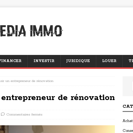
FINANCER
INVESTIR
JURIDIQUE
LOUER
T
ir un entrepreneur de rénovation
entrepreneur de rénovation
CAT
Commentaires fermés
Achat
Conse