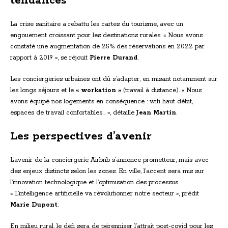
tendances
La crise sanitaire a rebattu les cartes du tourisme, avec un
engouement croissant pour les destinations rurales. « Nous avons
constaté une augmentation de 25% des réservations en 2022 par
rapport à 2019 », se réjouit
Pierre Durand
.
Les conciergeries urbaines ont dû s’adapter, en misant notamment sur
les longs séjours et le
« workation »
(travail à distance). « Nous
avons équipé nos logements en conséquence : wifi haut débit,
espaces de travail confortables… », détaille
Jean Martin
.
Les perspectives d’avenir
L’avenir de la conciergerie Airbnb s’annonce prometteur, mais avec
des enjeux distincts selon les zones. En ville, l’accent sera mis sur
l’innovation technologique et l’optimisation des processus.
« L’intelligence artificielle va révolutionner notre secteur », prédit
Marie Dupont
.
En milieu rural, le défi sera de pérenniser l’attrait post-covid pour les