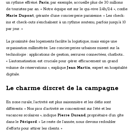
un rythme effréné.
Paris
, par exemple, accueille plus de 30 millions
de touristes par an. « Notre équipe est sur le qui-vive 24h/24 », confie
Marie Dupont
, gérante d’une conciergerie parisienne. « Les check-
ins et check-outs s’enchaînent à un rythme soutenu, parfois jusqu’à 10
par jour. »
La proximité des logements facilite la logistique, mais exige une
organisation millimétrée. Les conciergeries urbaines misent sur la
technologie : applications de gestion, serrures connectées, chatbots…
« L’automatisation est cruciale pour gérer efficacement un grand
volume de réservations », explique
Jean Martin
, expert en hospitalité
digitale.
Le charme discret de la campagne
En zone rurale, l’activité est plus saisonnière et les défis sont
différents. « Nos pics d’activité se concentrent sur l’été et les
vacances scolaires », indique
Pierre Durand
, propriétaire d’un gîte
dans le
Périgord
. « Le reste de l’année, nous devons redoubler
d’efforts pour attirer les clients. »