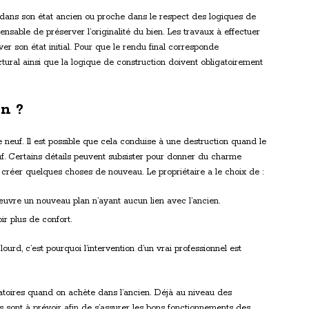
i dans son état ancien ou proche dans le respect des logiques de
ensable de préserver l’originalité du bien. Les travaux à effectuer
er son état initial. Pour que le rendu final corresponde
ctural ainsi que la logique de construction doivent obligatoirement
n ?
re neuf. Il est possible que cela conduise à une destruction quand le
neuf. Certains détails peuvent subsister pour donner du charme
 créer quelques choses de nouveau. Le propriétaire a le choix de :
œuvre un nouveau plan n’ayant aucun lien avec l’ancien.
ir plus de confort.
urd, c’est pourquoi l’intervention d’un vrai professionnel est
gatoires quand on achète dans l’ancien. Déjà au niveau des
ons sont à prévoir afin de s’assurer les bons fonctionnements des