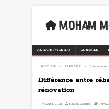
ACHATER/VENDRE
CONSEILS
ACCUEIL
TRAVAUX
Différence entr
Différence entre réha
rénovation
avril 6, 2022
Monica Latinière
Travau