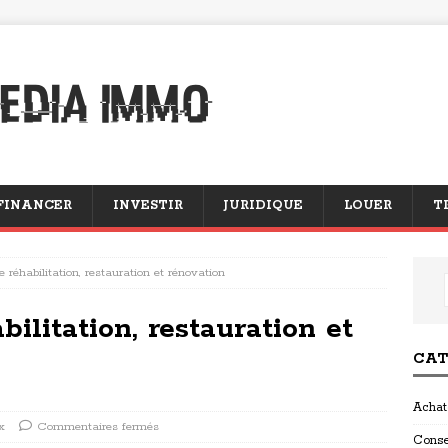
FINANCER
INVESTIR
JURIDIQUE
LOUER
T
e réhabilitation, restauration et rénovation
bilitation, restauration et
CAT
Achat
x
Commentaires fermés
Conse