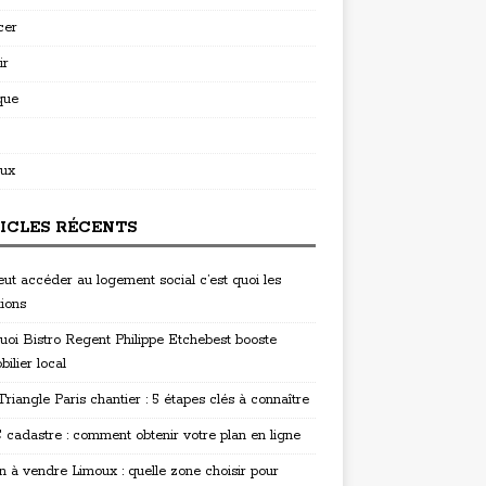
cer
ir
que
ux
ICLES RÉCENTS
eut accéder au logement social c’est quoi les
tions
uoi Bistro Regent Philippe Etchebest booste
bilier local
riangle Paris chantier : 5 étapes clés à connaître
cadastre : comment obtenir votre plan en ligne
n à vendre Limoux : quelle zone choisir pour