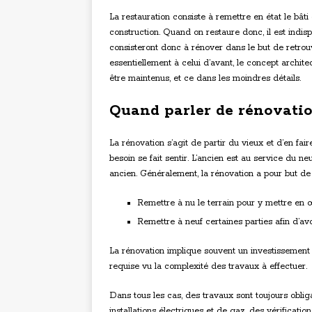
La restauration consiste à remettre en état le bât
construction. Quand on restaure donc, il est indisp
consisteront donc à rénover dans le but de retrouv
essentiellement à celui d’avant, le concept archite
être maintenus, et ce dans les moindres détails.
Quand parler de rénovatio
La rénovation s’agit de partir du vieux et d’en fai
besoin se fait sentir. L’ancien est au service du 
ancien. Généralement, la rénovation a pour but de
Remettre à nu le terrain pour y mettre en 
Remettre à neuf certaines parties afin d’avo
La rénovation implique souvent un investissement lo
requise vu la complexité des travaux à effectuer.
Dans tous les cas, des travaux sont toujours obli
installations électriques et de gaz, des vérificati