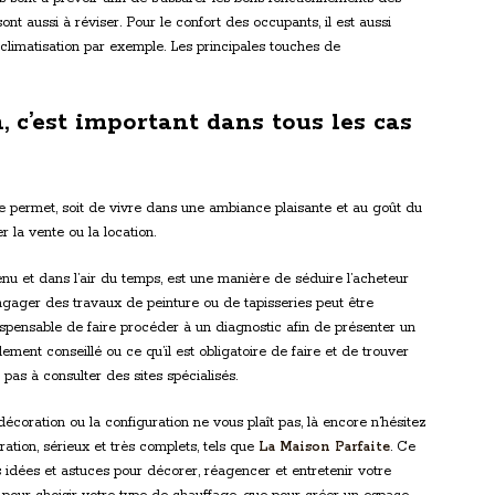
nt aussi à réviser. Pour le confort des occupants, il est aussi
climatisation par exemple. Les principales touches de
 c’est important dans tous les cas
lle permet, soit de vivre dans une ambiance plaisante et au goût du
er la vente ou la location.
u et dans l’air du temps, est une manière de séduire l’acheteur
 engager des travaux de peinture ou de tapisseries peut être
dispensable de faire procéder à un diagnostic afin de présenter un
ment conseillé ou ce qu’il est obligatoire de faire et de trouver
z pas à consulter des sites spécialisés.
décoration ou la configuration ne vous plaît pas, là encore n’hésitez
tion, sérieux et très complets, tels que
La Maison Parfaite
. Ce
 idées et astuces pour décorer, réagencer et entretenir votre