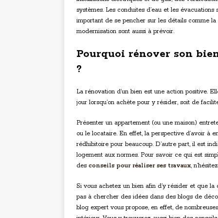
systèmes. Les conduites d’eau et les évacuations so
important de se pencher sur les détails comme la 
modernisation sont aussi à prévoir.
Pourquoi rénover son bien,
?
La rénovation d’un bien est une action positive. E
jour lorsqu’on achète pour y résider, soit de facilit
Présenter un appartement (ou une maison) entreten
ou le locataire. En effet, la perspective d’avoir à
rédhibitoire pour beaucoup. D’autre part, il est in
logement aux normes. Pour savoir ce qui est simple
des
conseils pour réaliser ses travaux
, n’hésite
Si vous achetez un bien afin d’y résider et que la 
pas à chercher des idées dans des blogs de décora
blog expert vous propose, en effet, de nombreuses