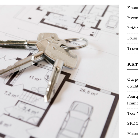
Finan
Invest
Juridi
Louer
Trava
ART
Qui p
condi
Pourq
l’immo
Tour T
SPDC 
Maiso