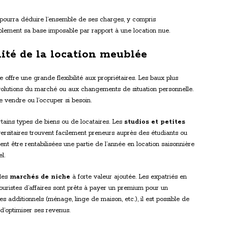
e pourra déduire l’ensemble de ses charges, y compris
ablement sa base imposable par rapport à une location nue.
ilité de la location meublée
 offre une grande flexibilité aux propriétaires. Les baux plus
olutions du marché ou aux changements de situation personnelle.
le vendre ou l’occuper si besoin.
tains types de biens ou de locataires. Les
studios et petites
ersitaires trouvent facilement preneurs auprès des étudiants ou
nt être rentabilisées une partie de l’année en location saisonnière
l.
 des
marchés de niche
à forte valeur ajoutée. Les expatriés en
touristes d’affaires sont prêts à payer un premium pour un
s additionnels (ménage, linge de maison, etc.), il est possible de
 d’optimiser ses revenus.