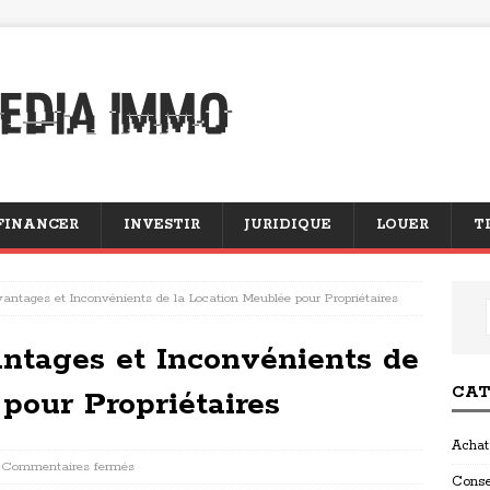
FINANCER
INVESTIR
JURIDIQUE
LOUER
T
antages et Inconvénients de la Location Meublée pour Propriétaires
ntages et Inconvénients de
CAT
pour Propriétaires
Achat
Commentaires fermés
Conse