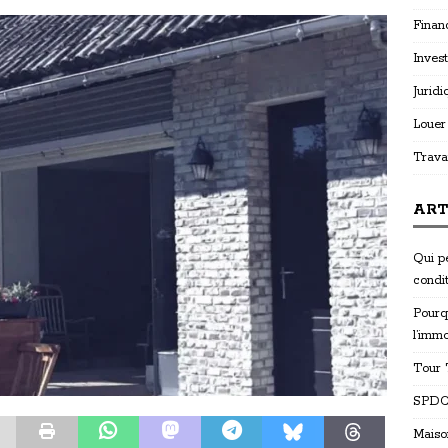
Finan
Invest
Juridi
Louer
Trava
ART
Qui p
condi
Pourq
l’immo
Tour T
SPDC 
Maiso