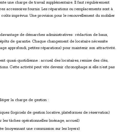
nte une charge de travail supplémentaire. Il faut régulièrement
tres accessoires fournis. Les réparations ou remplacements sont à
s coûts imprévus. Une provision pour le renouvellement du mobilier
e davantage de démarches administratives : rédaction de baux,
s dépôts de garantie. Chaque changement de locataire nécessite
e approfondi, petites réparations) pour maintenir son attractivité.
ent quasi-quotidienne : accueil des locataires, remise des clés,
ons. Cette activité peut vite devenir chronophage si elle n’est pas
lléger la charge de gestion :
iques (logiciels de gestion locative, plateformes de réservation)
r les tâches opérationnelles (ménage, accueil)
ée (moyennant une commission sur les loyers)