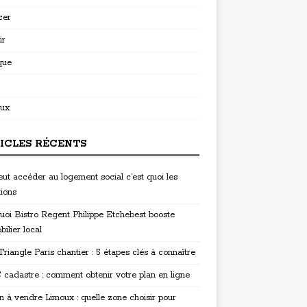
cer
ir
que
ux
ICLES RÉCENTS
eut accéder au logement social c’est quoi les
tions
uoi Bistro Regent Philippe Etchebest booste
bilier local
riangle Paris chantier : 5 étapes clés à connaître
cadastre : comment obtenir votre plan en ligne
n à vendre Limoux : quelle zone choisir pour