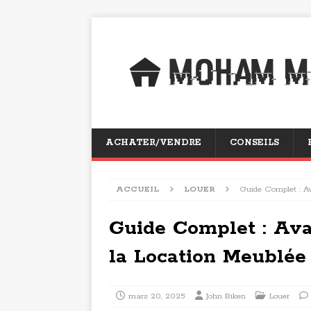
ACHATER/VENDRE
CONSEILS
ACCUEIL
LOUER
Guide Complet : Av
Guide Complet : Ava
la Location Meublée 
mars 20, 2025
John Biken
Louer