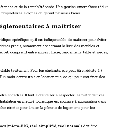
ences et de la rentabilité visée. Une gestion externalisée réduit
 propriétaires éloignés ou gérant plusieurs biens.
réglementaires à maîtriser
dique spécifique qu’il est indispensable de maîtriser pour éviter
itères précis, notamment concernant la liste des meubles et
écret, comprend entre autres : literie, rangements, table et sièges,
able tacitement. Pour les étudiants, elle peut être réduite à 9
’un mois, contre trois en location nue, ce qui peut entraîner des
re encadrés. Il faut alors veiller à respecter les plafonds fixés
d’habitation en meublé touristique est soumise à autorisation dans
lus strictes pour limiter la pénurie de logements pour les
imes (
micro-BIC
,
réel simplifié
,
réel normal
) doit être