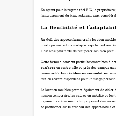
En optant pour le régime réel BIC, le propriétair
l’amortissement du bien, réduisant ainsi considér
La flexibilité et l’adaptab
Au-delà des aspects financiers, la location meublée
courts permettent de s’adapter rapidement aux év
Il est ainsi plus facile de récupérer son bien pour 
Cette formule convient particulièrement bien à cer
surfaces
en centre-ville ou près des campus univ
jeunes actifs. Les
résidences secondaires
peuve
tout en restant disponibles pour un usage personne
La location meublée permet également de cibler
mission temporaire, les cadres en mobilité ou les 
logement « clé en main ». En proposant des service
se positionner sur le créneau des appart-hôtels et