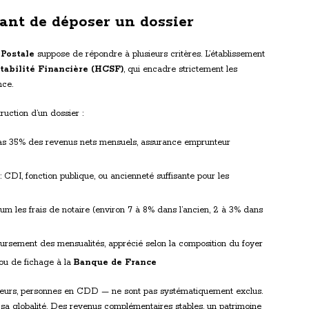
vant de déposer un dossier
Postale
suppose de répondre à plusieurs critères. L’établissement
tabilité Financière (HCSF)
, qui encadre strictement les
nce.
truction d’un dossier :
s 35% des revenus nets mensuels, assurance emprunteur
: CDI, fonction publique, ou ancienneté suffisante pour les
m les frais de notaire (environ 7 à 8% dans l’ancien, 2 à 3% dans
ursement des mensualités, apprécié selon la composition du foyer
ou de fichage à la
Banque de France
eneurs, personnes en CDD — ne sont pas systématiquement exclus.
a globalité. Des revenus complémentaires stables, un patrimoine