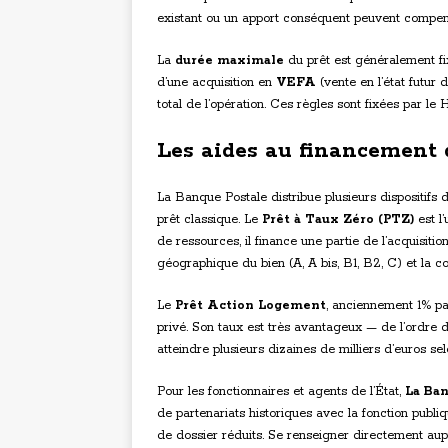
existant ou un apport conséquent peuvent compense
La
durée maximale
du prêt est généralement fi
d’une acquisition en
VEFA
(vente en l’état futu
total de l’opération. Ces règles sont fixées par l
Les aides au financement d
La Banque Postale distribue plusieurs dispositifs 
prêt classique. Le
Prêt à Taux Zéro (PTZ)
est l
de ressources, il finance une partie de l’acquisiti
géographique du bien (A, A bis, B1, B2, C) et la c
Le
Prêt Action Logement
, anciennement 1% pa
privé. Son taux est très avantageux — de l’ordre
atteindre plusieurs dizaines de milliers d’euros sel
Pour les fonctionnaires et agents de l’État,
La Ba
de partenariats historiques avec la fonction publiq
de dossier réduits. Se renseigner directement aupr