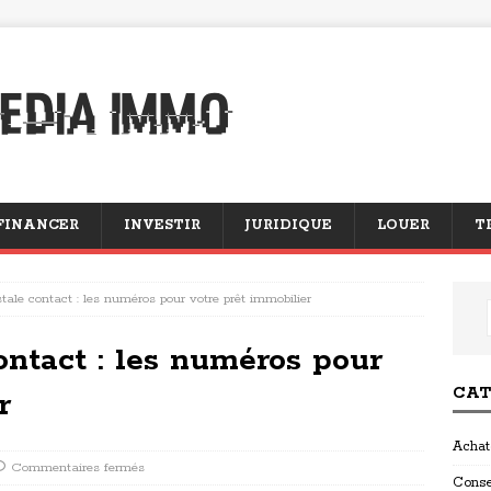
FINANCER
INVESTIR
JURIDIQUE
LOUER
T
tale contact : les numéros pour votre prêt immobilier
ntact : les numéros pour
CAT
r
Achat
Commentaires fermés
Conse