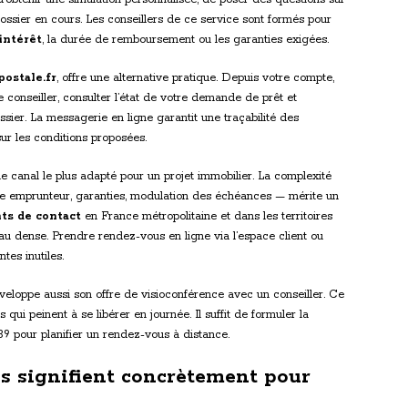
 dossier en cours. Les conseillers de ce service sont formés pour
intérêt
, la durée de remboursement ou les garanties exigées.
ostale.fr
, offre une alternative pratique. Depuis votre compte,
onseiller, consulter l’état de votre demande de prêt et
sier. La messagerie en ligne garantit une traçabilité des
ur les conditions proposées.
e canal le plus adapté pour un projet immobilier. La complexité
ce emprunteur, garanties, modulation des échéances — mérite un
ts de contact
en France métropolitaine et dans les territoires
u dense. Prendre rendez-vous en ligne via l’espace client ou
tes inutiles.
eloppe aussi son offre de visioconférence avec un conseiller. Ce
qui peinent à se libérer en journée. Il suffit de formuler la
39 pour planifier un rendez-vous à distance.
ils signifient concrètement pour