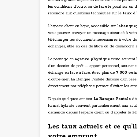
les conditions d’octroi ou de faire le point sur un
répondre aux questions techniques sur le
taux d’
L’espace client en ligne, accessible sur
labanquep
vous pouvez envoyer un message sécurisé à votre c
télécharger les documents nécessaires à votre dos
échanges, utile en cas de litige ou de désaccord s
Le passage en
agence physique
reste souvent l
d’un dossier de prêt — apport personnel, assuran
échange en face à face. Avec plus de
7 000 poin
d’outre-mer, La Banque Postale dispose d’un résea
directement par téléphone permet d’éviter les atten
Depuis quelques années,
La Banque Postale
dév
format hybride convient particulièrement aux actifs 
demande depuis l’espace client ou d’appeler le 36
Les taux actuels et ce qu’
votre emprunt