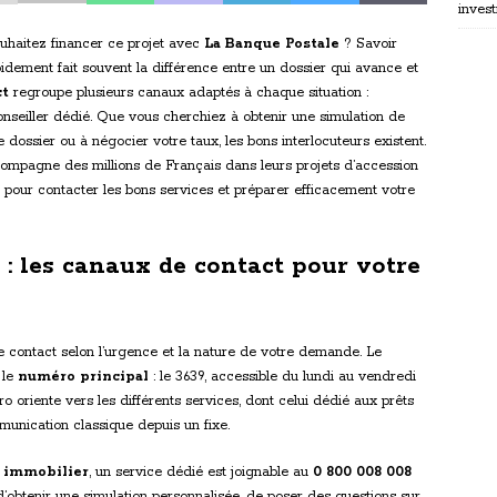
invest
uhaitez financer ce projet avec
La Banque Postale
? Savoir
dement fait souvent la différence entre un dossier qui avance et
ct
regroupe plusieurs canaux adaptés à chaque situation :
nseiller dédié. Que vous cherchiez à obtenir une simulation de
 dossier ou à négocier votre taux, les bons interlocuteurs existent.
compagne des millions de Français dans leurs projets d’accession
r pour contacter les bons services et préparer efficacement votre
: les canaux de contact pour votre
contact selon l’urgence et la nature de votre demande. Le
 le
numéro principal
: le 3639, accessible du lundi au vendredi
 oriente vers les différents services, dont celui dédié aux prêts
mmunication classique depuis un fixe.
t immobilier
, un service dédié est joignable au
0 800 008 008
d’obtenir une simulation personnalisée, de poser des questions sur