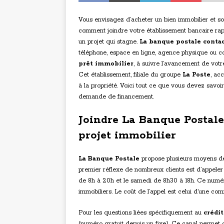
Vous envisagez d’acheter un bien immobilier et so
comment joindre votre établissement bancaire rapi
un projet qui stagne.
La banque postale conta
téléphone, espace en ligne, agence physique ou co
prêt immobilier
, à suivre l’avancement de votre
Cet établissement, filiale du groupe
La Poste
, ac
à la propriété. Voici tout ce que vous devez savoi
demande de financement.
Joindre La Banque Postale 
projet immobilier
La Banque Postale
propose plusieurs moyens de 
premier réflexe de nombreux clients est d’appeler
de 8h à 20h et le samedi de 8h30 à 18h. Ce numéro
immobiliers. Le coût de l’appel est celui d’une co
Pour les questions liées spécifiquement au
crédi
(numéro gratuit depuis un fixe). Ce canal permet 