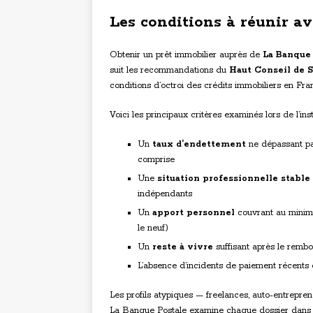
Les conditions à réunir a
Obtenir un prêt immobilier auprès de
La Banque 
suit les recommandations du
Haut Conseil de S
conditions d’octroi des crédits immobiliers en Fra
Voici les principaux critères examinés lors de l’ins
Un
taux d’endettement
ne dépassant pa
comprise
Une
situation professionnelle stable
indépendants
Un
apport personnel
couvrant au minimu
le neuf)
Un
reste à vivre
suffisant après le rembo
L’absence d’incidents de paiement récents 
Les profils atypiques — freelances, auto-entrepr
La Banque Postale examine chaque dossier dans s