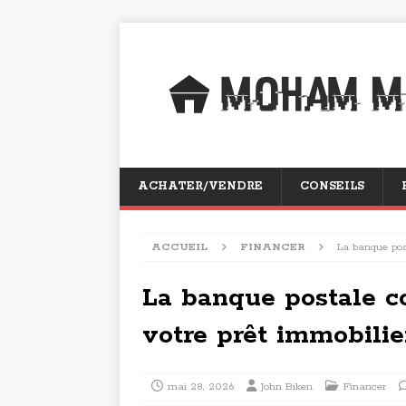
ACHATER/VENDRE
CONSEILS
ACCUEIL
FINANCER
La banque pos
La banque postale co
votre prêt immobilie
mai 28, 2026
John Biken
Financer