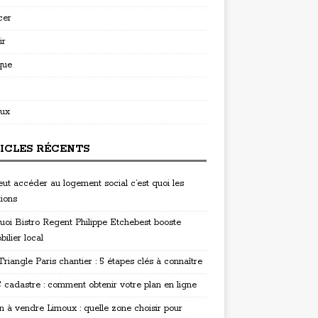
cer
ir
que
ux
ICLES RÉCENTS
eut accéder au logement social c’est quoi les
tions
uoi Bistro Regent Philippe Etchebest booste
bilier local
riangle Paris chantier : 5 étapes clés à connaître
cadastre : comment obtenir votre plan en ligne
n à vendre Limoux : quelle zone choisir pour