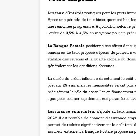
Les
taux d’intérêt
pratiqués pour les prêts immo
Après une période de taux historiquement bas, les
une remontée progressive. Aujourd’hui, selon le pro
l’ordre de
3,5% à 4,5%
en moyenne pour un prêt su
La Banque Postale
positionne ses offres dans u
bancaires. Le taux proposé dépend de plusieurs var
stabilité des revenus et la qualité globale du dos
généralement les conditions obtenues.
La durée du crédit influence directement le coût t
prêt sur
25 ans
, mais les mensualités seront plus 
précisément le rôle du conseiller en financement 
ligne pour estimer rapidement ces paramètres av
L’
assurance emprunteur
s’ajoute au taux nomina
2022, il est possible de changer d’assurance empru
permet de réduire significativement le coût total
assureur externe. La Banque Postale propose sa pro