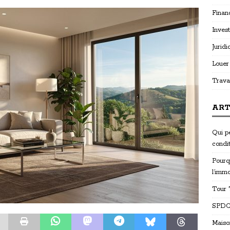
Finan
Invest
Juridi
Louer
Trava
ART
Qui p
condi
Pourq
l’immo
Tour T
SPDC 
Maiso