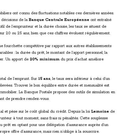
biliers ont connu des fluctuations notables ces dernières années.
 décisions de la
Banque Centrale Européenne
ont entraîné
fil de l’emprunteur et la durée choisie, les taux se situent de
r 20 ou 25 ans, bien que ces chiffres évoluent régulièrement.
ne fourchette compétitive par rapport aux autres établissements
iables : la durée du prêt, le montant de l’apport personnel, la
sier. Un apport de
20% minimum
du prix d’achat améliore
otal de l’emprunt. Sur
15 ans
, le taux sera inférieur à celui d’un
élevées. Trouver le bon équilibre entre durée et mensualité est
immobilier. La Banque Postale propose des outils de simulation en
ant de prendre rendez-vous.
l et pèse sur le coût global du crédit. Depuis la loi
Lemoine
de
nteur à tout moment, sans frais ni pénalités. Cette souplesse
 du prêt en optant pour une délégation d’assurance auprès d’un
pre offre d’assurance, mais rien n’oblige à la souscrire.