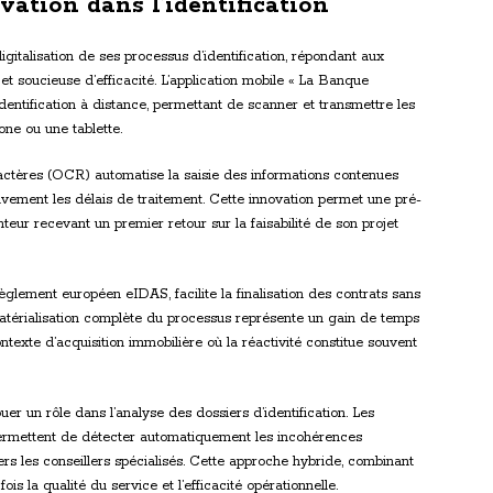
ation dans l’identification
italisation de ses processus d’identification, répondant aux
et soucieuse d’efficacité. L’application mobile « La Banque
identification à distance, permettant de scanner et transmettre les
ne ou une tablette.
ctères (OCR) automatise la saisie des informations contenues
tivement les délais de traitement. Cette innovation permet une pré-
nteur recevant un premier retour sur la faisabilité de son projet
èglement européen eIDAS, facilite la finalisation des contrats sans
térialisation complète du processus représente un gain de temps
ntexte d’acquisition immobilière où la réactivité constitue souvent
uer un rôle dans l’analyse des dossiers d’identification. Les
ermettent de détecter automatiquement les incohérences
ers les conseillers spécialisés. Cette approche hybride, combinant
is la qualité du service et l’efficacité opérationnelle.