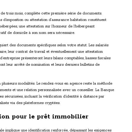
s de trois mois, complète cette première série de documents.
is d’imposition ou attestation d’assurance habitation constituent
ébergées, une attestation sur l’honneur de l’hébergeant
catif de domicile à son nom sera nécessaire.
quiert des documents spécifiques selon votre statut. Les salariés
laire, leur contrat de travail et éventuellement une attestation
’entreprise présenteront leurs bilans comptables, liasses fiscales
ront leur arrêté de nomination et leurs derniers bulletins de
lon plusieurs modalités. Le rendez-vous en agence reste la méthode
cuments et une relation personnalisée avec un conseiller. La Banque
 sécurisées, incluant la vérification d’identité à distance par
lisés via des plateformes cryptées.
ation pour le prêt immobilier
le implique une identification renforcée, dépassant les exigences