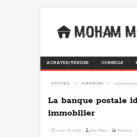
ACHATER/VENDRE
CONSEILS
ACCUEIL
FINANCER
La banque post
La banque postale id
immobilier
mars 25, 2026
John Biken
Financer