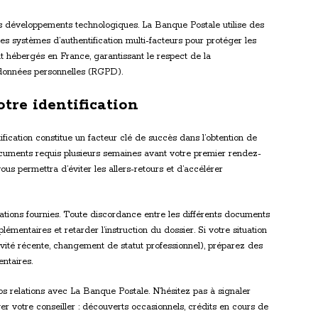
s développements technologiques. La Banque Postale utilise des
es systèmes d’authentification multi-facteurs pour protéger les
nt hébergés en France, garantissant le respect de la
 données personnelles (RGPD).
tre identification
ification constitue un facteur clé de succès dans l’obtention de
documents requis plusieurs semaines avant votre premier rendez-
s permettra d’éviter les allers-retours et d’accélérer
mations fournies. Toute discordance entre les différents documents
émentaires et retarder l’instruction du dossier. Si votre situation
tivité récente, changement de statut professionnel), préparez des
entaires.
s relations avec La Banque Postale. N’hésitez pas à signaler
r votre conseiller : découverts occasionnels, crédits en cours de