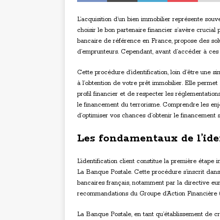
L’acquisition d’un bien immobilier représente souve
choisir le bon partenaire financier s’avère crucia
bancaire de référence en France, propose des solu
d’emprunteurs. Cependant, avant d’accéder à ces se
Cette procédure d’identification, loin d’être une s
à l’obtention de votre prêt immobilier. Elle permet
profil financier et de respecter les réglementatio
le financement du terrorisme. Comprendre les enje
d’optimiser vos chances d’obtenir le financement s
Les fondamentaux de l’ide
L’identification client constitue la première étap
La Banque Postale. Cette procédure s’inscrit dans
bancaires français, notamment par la directive eur
recommandations du Groupe d’Action Financière 
La Banque Postale, en tant qu’établissement de cré