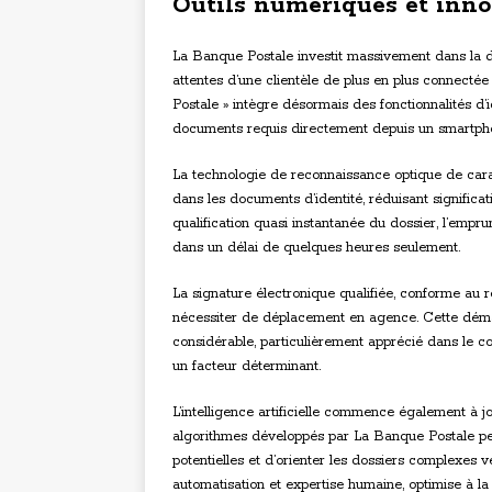
Outils numériques et innov
La Banque Postale investit massivement dans la dig
attentes d’une clientèle de plus en plus connectée 
Postale » intègre désormais des fonctionnalités d’
documents requis directement depuis un smartpho
La technologie de reconnaissance optique de cara
dans les documents d’identité, réduisant significa
qualification quasi instantanée du dossier, l’empru
dans un délai de quelques heures seulement.
La signature électronique qualifiée, conforme au r
nécessiter de déplacement en agence. Cette déma
considérable, particulièrement apprécié dans le co
un facteur déterminant.
L’intelligence artificielle commence également à jo
algorithmes développés par La Banque Postale p
potentielles et d’orienter les dossiers complexes v
automatisation et expertise humaine, optimise à la fo