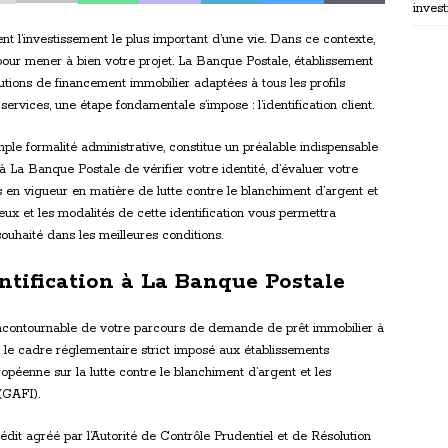
invest
nt l’investissement le plus important d’une vie. Dans ce contexte,
l pour mener à bien votre projet. La Banque Postale, établissement
tions de financement immobilier adaptées à tous les profils
rvices, une étape fondamentale s’impose : l’identification client.
imple formalité administrative, constitue un préalable indispensable
 à La Banque Postale de vérifier votre identité, d’évaluer votre
ns en vigueur en matière de lutte contre le blanchiment d’argent et
ux et les modalités de cette identification vous permettra
ouhaité dans les meilleures conditions.
ntification à La Banque Postale
e incontournable de votre parcours de demande de prêt immobilier à
 le cadre réglementaire strict imposé aux établissements
opéenne sur la lutte contre le blanchiment d’argent et les
(GAFI).
dit agréé par l’Autorité de Contrôle Prudentiel et de Résolution