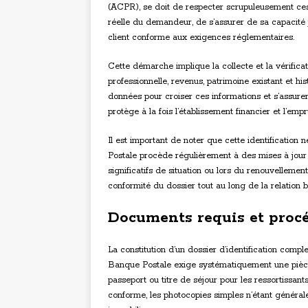
(ACPR), se doit de respecter scrupuleusement ces ob
réelle du demandeur, de s’assurer de sa capacité 
client conforme aux exigences réglementaires.
Cette démarche implique la collecte et la vérificati
professionnelle, revenus, patrimoine existant et his
données pour croiser ces informations et s’assurer
protège à la fois l’établissement financier et l’emp
Il est important de noter que cette identification 
Postale procède régulièrement à des mises à jour 
significatifs de situation ou lors du renouvellemen
conformité du dossier tout au long de la relation b
Documents requis et procé
La constitution d’un dossier d’identification compl
Banque Postale exige systématiquement une pièce d’
passeport ou titre de séjour pour les ressortissant
conforme, les photocopies simples n’étant général