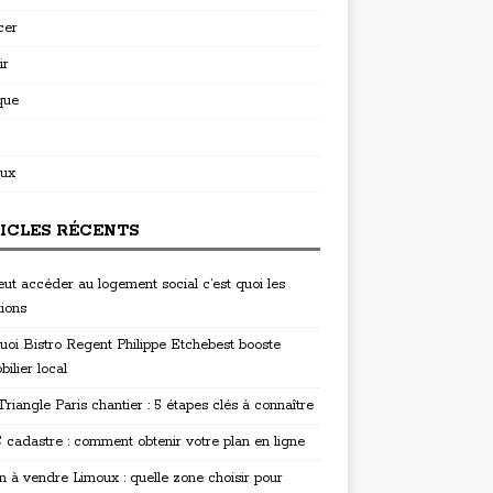
cer
ir
que
ux
ICLES RÉCENTS
eut accéder au logement social c’est quoi les
tions
uoi Bistro Regent Philippe Etchebest booste
bilier local
riangle Paris chantier : 5 étapes clés à connaître
cadastre : comment obtenir votre plan en ligne
n à vendre Limoux : quelle zone choisir pour