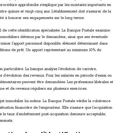
procédure approfondie s’explique par les montants importants en
re quinze et vingt-cinq ans. L’établissement doit s’assurer de la
cité à honorer ses engagements sur le long terme.
l de cette identification spécialisée. La Banque Postale examine
immobiliers détenus par le demandeur, ainsi que ses éventuels
rminer l’apport personnel disponible, élément déterminant dans
nditions de prêt. Un apport représentant au minimum 10% du
tion particulière. La banque analyse l’évolution de carrière,
es d’évolution des revenus. Pour les salariés en période d’essai ou
plémentaires peuvent être demandées. Les professions libérales et
nne et de revenus réguliers sur plusieurs exercices.
projet immobilier lui-même. La Banque Postale vérifie la cohérence
ituation financière de l’emprunteur. Elle s’assure que l’acquisition
que le taux d’endettement post-acquisition demeure acceptable,
ensuels.