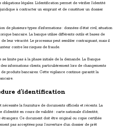
ligations légales. L’identification permet de vérifier l’identité
juridique à contracter un emprunt et de constituer un dossier
on de plusieurs types d’informations : données d’état civil, situation
torique bancaire. La banque utilise différents outils et bases de
 de leur véracité. Le processus peut sembler contraignant, mais il
runteur contre les risques de fraude.
ne se limite pas à la phase initiale de la demande. La Banque
des informations clients, particulièrement lors de changements
t de produits bancaires. Cette vigilance continue garantit la
ancaire.
dure d’identification
et nécessite la fourniture de documents officiels et récents. La
identité en cours de validité : carte nationale d’identité,
s étrangers. Ce document doit être original ou copie certifiée
ement pas acceptées pour l’ouverture d’un dossier de prêt