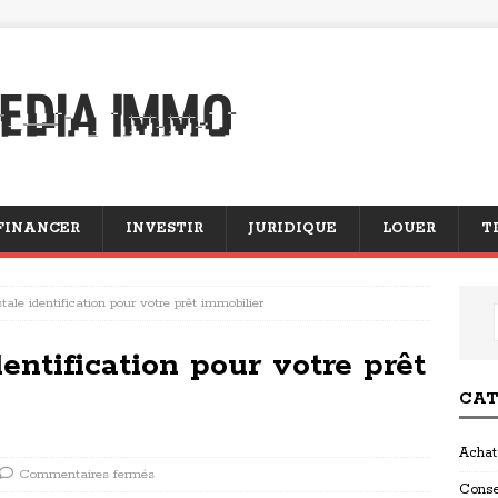
FINANCER
INVESTIR
JURIDIQUE
LOUER
T
ale identification pour votre prêt immobilier
entification pour votre prêt
CAT
Achat
Commentaires fermés
Conse