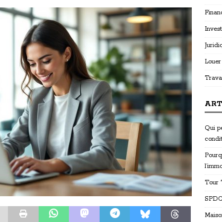
Finan
Invest
Juridi
Louer
Trava
ART
Qui p
condi
Pourq
l’immo
Tour T
SPDC 
Maiso