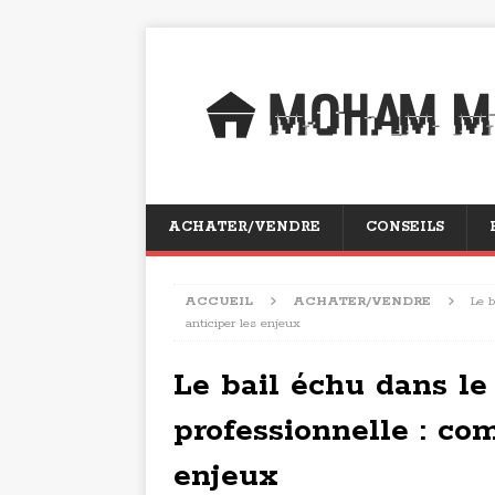
ACHATER/VENDRE
CONSEILS
ACCUEIL
ACHATER/VENDRE
Le b
anticiper les enjeux
Le bail échu dans le
professionnelle : co
enjeux