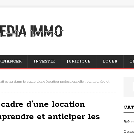
FINANCER
INVESTIR
JURIDIQUE
LOUER
T
ail échu dans le cadre d’une location professionnelle : comprendre et
 cadre d’une location
CAT
mprendre et anticiper les
Achat
Conse