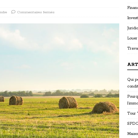
Finan
ndre
Commentaires fermés
Invest
Juridi
Louer
Trava
ART
Qui p
condi
Pourq
l’immo
Tour T
SPDC 
Maiso