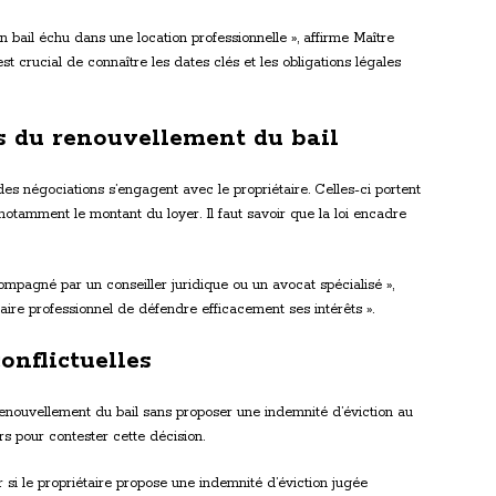
un bail échu dans une location professionnelle », affirme Maître
est crucial de connaître les dates clés et les obligations légales
rs du renouvellement du bail
des négociations s’engagent avec le propriétaire. Celles-ci portent
otamment le montant du loyer. Il faut savoir que la loi encadre
mpagné par un conseiller juridique ou un avocat spécialisé »,
aire professionnel de défendre efficacement ses intérêts ».
onflictuelles
 renouvellement du bail sans proposer une indemnité d’éviction au
s pour contester cette décision.
r si le propriétaire propose une indemnité d’éviction jugée