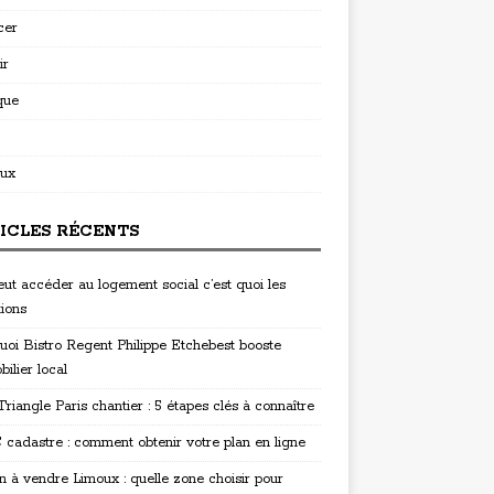
cer
ir
que
ux
ICLES RÉCENTS
eut accéder au logement social c’est quoi les
tions
uoi Bistro Regent Philippe Etchebest booste
bilier local
riangle Paris chantier : 5 étapes clés à connaître
cadastre : comment obtenir votre plan en ligne
n à vendre Limoux : quelle zone choisir pour