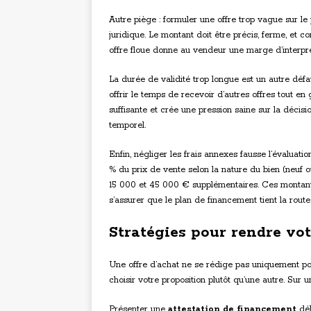
Autre piège : formuler une offre trop vague sur le
juridique. Le montant doit être précis, ferme, et 
offre floue donne au vendeur une marge d’interprét
La durée de validité trop longue est un autre déf
offrir le temps de recevoir d’autres offres tout e
suffisante et crée une pression saine sur la décisi
temporel.
Enfin, négliger les frais annexes fausse l’évaluatio
% du prix de vente selon la nature du bien (neuf 
15 000 et 45 000 € supplémentaires. Ces montants
s’assurer que le plan de financement tient la route
Stratégies pour rendre vot
Une offre d’achat ne se rédige pas uniquement pou
choisir votre proposition plutôt qu’une autre. Sur
Présenter une
attestation de financement
dél