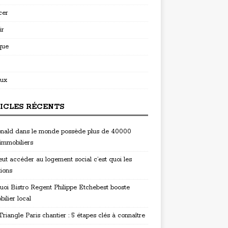
cer
ir
que
ux
ICLES RÉCENTS
ald dans le monde possède plus de 40000
 immobiliers
eut accéder au logement social c’est quoi les
tions
uoi Bistro Regent Philippe Etchebest booste
bilier local
riangle Paris chantier : 5 étapes clés à connaître