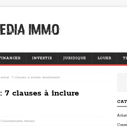
FINANCER
INVESTIR
JURIDIQUE
LOUER
T
d’achat : 7 clauses à inclure absolument
: 7 clauses à inclure
CAT
Achat
Commentaires fermés
Conse