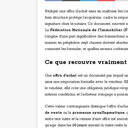
Rédiger une offre d’achat sans en maîtriser les ro
bien structuré protège l’acquéreur, cadre la négocia
signature chez le notaire. Ce document, souvent s
La
Fédération Nationale de l’Immobilier (
l’origine d’une part significative des transaction
maison en périphérie, sept clauses doivent absolum
comment les formuler, et quelles erreurs coûteuses
Ce que recouvre vraiment 
Une
offre d’achat
est un document par lequel un
ainsi une négociation formelle avec le vendeur. Ell
le vendeur, elle crée une obligation juridique réc
mêmes conditions, et l’acheteur s’engage à poursui
Cette valeur contraignante distingue l’offre d’acha
de vente
ou la
promesse synallagmatique
, 
entre une visite et la remise d’une offre est souv
qu’agir dans les
10 jours
suivant la visite reste l