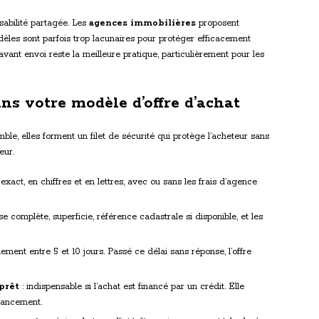
abilité partagée. Les
agences immobilières
proposent
èles sont parfois trop lacunaires pour protéger efficacement
vant envoi reste la meilleure pratique, particulièrement pour les
ans votre modèle d’offre d’achat
le, elles forment un filet de sécurité qui protège l’acheteur sans
eur.
xact, en chiffres et en lettres, avec ou sans les frais d’agence
e complète, superficie, référence cadastrale si disponible, et les
ement entre 5 et 10 jours. Passé ce délai sans réponse, l’offre
prêt
: indispensable si l’achat est financé par un crédit. Elle
inancement.