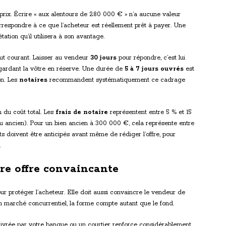
 prix. Écrire « aux alentours de 280 000 € » n’a aucune valeur
correspondre à ce que l’acheteur est réellement prêt à payer. Une
ation qu’il utilisera à son avantage.
aut courant. Laisser au vendeur
30 jours
pour répondre, c’est lui
n gardant la vôtre en réserve. Une durée de
5 à 7 jours ouvrés
est
on. Les
notaires
recommandent systématiquement ce cadrage
n du coût total. Les
frais de notaire
représentent entre 5 % et 15
ou ancien). Pour un bien ancien à 300 000 €, cela représente entre
 doivent être anticipés avant même de rédiger l’offre, pour
.
re offre convaincante
r protéger l’acheteur. Elle doit aussi convaincre le vendeur de
 un marché concurrentiel, la forme compte autant que le fond.
ivrée par votre banque ou un courtier renforce considérablement