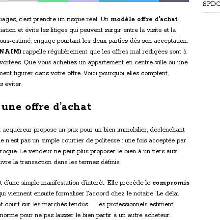
SPDC 
uages, c’est prendre un risque réel. Un
modèle offre d’achat
tion et évite les litiges qui peuvent surgir entre la visite et la
ous-estimé, engage pourtant les deux parties dès son acceptation.
FNAIM)
rappelle régulièrement que les offres mal rédigées sont à
s avortées. Que vous achetiez un appartement en centre-ville ou une
ent figurer dans votre offre. Voici pourquoi elles comptent,
 éviter.
une offre d’achat
 acquéreur propose un prix pour un bien immobilier, déclenchant
e n’est pas un simple courrier de politesse : une fois acceptée par
iproque. Le vendeur ne peut plus proposer le bien à un tiers aux
vre la transaction dans les termes définis.
t d’une simple manifestation d’intérêt. Elle précède le
compromis
qui viennent ensuite formaliser l’accord chez le notaire. Le délai
ent court sur les marchés tendus — les professionnels estiment
a norme pour ne pas laisser le bien partir à un autre acheteur.