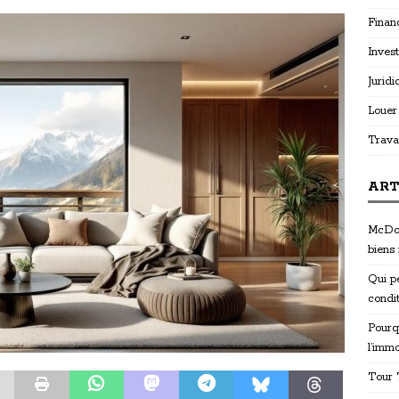
Finan
Invest
Juridi
Louer
Trava
ART
McDon
biens
Qui p
condi
Pourq
l’immo
Tour T