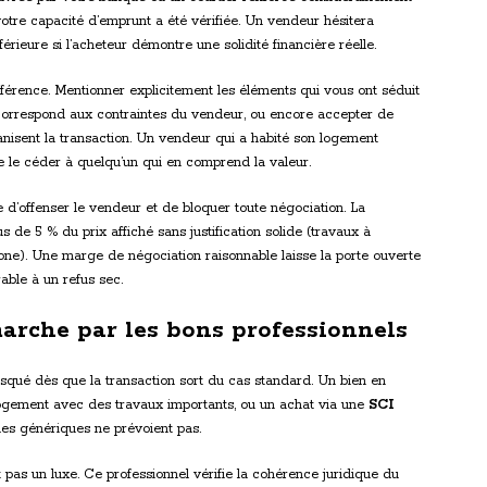
votre capacité d’emprunt a été vérifiée. Un vendeur hésitera
rieure si l’acheteur démontre une solidité financière réelle.
différence. Mentionner explicitement les éléments qui vous ont séduit
 correspond aux contraintes du vendeur, ou encore accepter de
nisent la transaction. Un vendeur qui a habité son logement
de le céder à quelqu’un qui en comprend la valeur.
e d’offenser le vendeur et de bloquer toute négociation. La
de 5 % du prix affiché sans justification solide (travaux à
tone). Une marge de négociation raisonnable laisse la porte ouverte
able à un refus sec.
arche par les bons professionnels
risqué dès que la transaction sort du cas standard. Un bien en
logement avec des travaux importants, ou un achat via une
SCI
les génériques ne prévoient pas.
t pas un luxe. Ce professionnel vérifie la cohérence juridique du