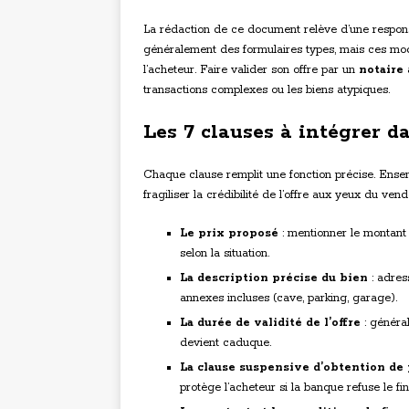
La rédaction de ce document relève d’une respons
généralement des formulaires types, mais ces mod
l’acheteur. Faire valider son offre par un
notaire
a
transactions complexes ou les biens atypiques.
Les 7 clauses à intégrer d
Chaque clause remplit une fonction précise. Ensemb
fragiliser la crédibilité de l’offre aux yeux du vend
Le prix proposé
: mentionner le montant e
selon la situation.
La description précise du bien
: adress
annexes incluses (cave, parking, garage).
La durée de validité de l’offre
: général
devient caduque.
La clause suspensive d’obtention de 
protège l’acheteur si la banque refuse le f