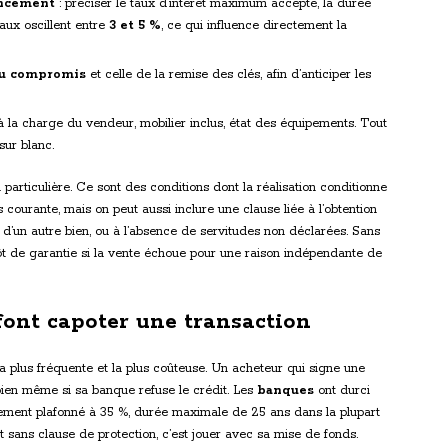
ancement
: préciser le taux d’intérêt maximum accepté, la durée
taux oscillent entre
3 et 5 %
, ce qui influence directement la
 du compromis
et celle de la remise des clés, afin d’anticiper les
à la charge du vendeur, mobilier inclus, état des équipements. Tout
sur blanc.
 particulière. Ce sont des conditions dont la réalisation conditionne
us courante, mais on peut aussi inclure une clause liée à l’obtention
e d’un autre bien, ou à l’absence de servitudes non déclarées. Sans
ôt de garantie si la vente échoue pour une raison indépendante de
font capoter une transaction
la plus fréquente et la plus coûteuse. Un acheteur qui signe une
 bien même si sa banque refuse le crédit. Les
banques
ont durci
ttement plafonné à 35 %, durée maximale de 25 ans dans la plupart
t sans clause de protection, c’est jouer avec sa mise de fonds.