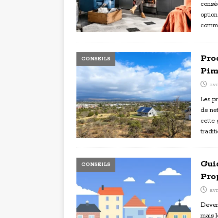
consé
option
commen
Pro
CONSEILS
Pim
avr
Les pr
de net
cette 
tradit
Gui
CONSEILS
Pro
avr
Deveni
mais l