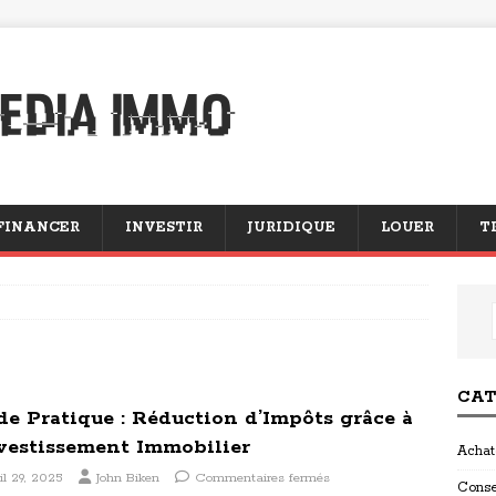
FINANCER
INVESTIR
JURIDIQUE
LOUER
T
CAT
de Pratique : Réduction d’Impôts grâce à
nvestissement Immobilier
Achat
il 29, 2025
John Biken
Commentaires fermés
Conse