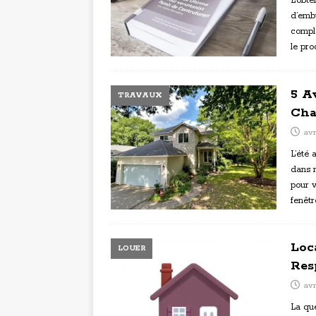
L’obte
d’emb
comple
le pr
5 A
TRAVAUX
Cha
avr
L’été 
dans n
pour v
fenêtr
Loc
LOUER
Res
avr
La que