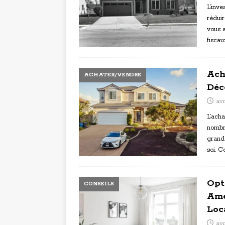
L’inve
réduir
vous 
fiscau
Ach
ACHATER/VENDRE
Déc
avr
L’acha
nombr
grand
soi. C
Opt
CONSEILS
Amé
Loc
avr