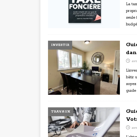
La tax
propri
seule 
budgé
Gui
INVESTIR
dan
avr
L’inve
bâtir 
soyez
guide
Gui
TRAVAUX
Vot
avr