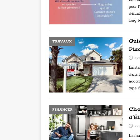
pour 
défini
long t
Gui
TRAVAUX
Pis
avr
L’inst
dans l
accom
type 
Cho
FINANCER
d’É
avr
L’ach