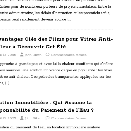
ntion d’un permis de construire peut s’avérer un parcours semé
ûches pour de nombreux porteurs de projets immobiliers. Entre la
xité administrative, les délais d’instruction et les potentiels refus,
ocessus peut rapidement devenir source
[…]
vantages Clés des Films pour Vitres Anti-
leur à Découvrir Cet Été
il 13, 2025
John Biken
Commentaires fermés
approche à grands pas, et avec lui la chaleur étouffante qui s’infiltre
os maisons. Une solution innovante gagne en popularité : les films
itres anti-chaleur. Ces pellicules transparentes, appliquées sur les
es,
[…]
ation Immobilière : Qui Assume la
ponsabilité du Paiement de l’Eau ?
il 13, 2025
John Biken
Commentaires fermés
stion du paiement de l’eau en location immobilière soulève