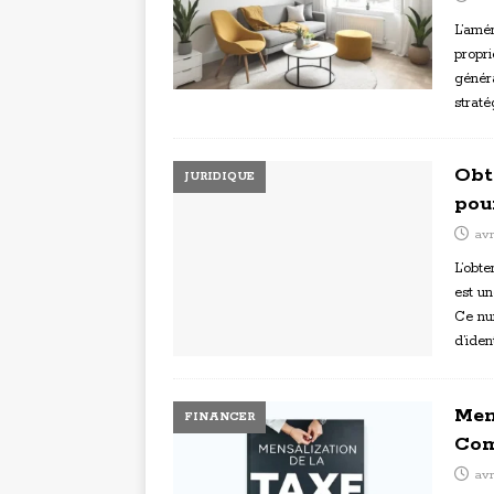
L’amé
propri
généra
straté
Obt
JURIDIQUE
pou
avr
L’obte
est un
Ce num
d’iden
Men
FINANCER
Com
avr