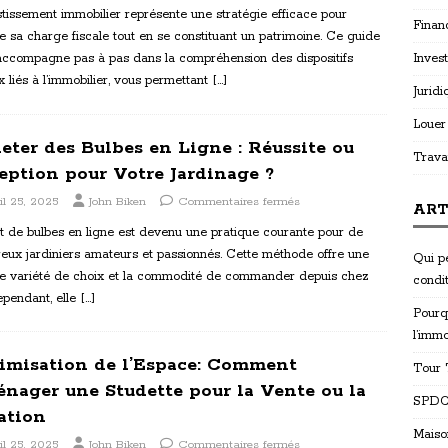
stissement immobilier représente une stratégie efficace pour
Finan
e sa charge fiscale tout en se constituant un patrimoine. Ce guide
Invest
accompagne pas à pas dans la compréhension des dispositifs
x liés à l’immobilier, vous permettant
[…]
Juridi
Louer
eter des Bulbes en Ligne : Réussite ou
Trava
eption pour Votre Jardinage ?
il 25, 2025
John Biken
Commentaires fermés
ART
t de bulbes en ligne est devenu une pratique courante pour de
eux jardiniers amateurs et passionnés. Cette méthode offre une
Qui p
e variété de choix et la commodité de commander depuis chez
condi
ependant, elle
[…]
Pourq
l’immo
imisation de l’Espace: Comment
Tour T
nager une Studette pour la Vente ou la
SPDC 
ation
Maiso
il 25, 2025
John Biken
Commentaires fermés