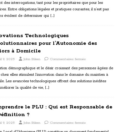
t des interrogations, tant pour les propriétaires que pour les
ires. Entre obligations légales et pratiques courantes, il n’est pas
urs évident de déterminer qui
[…]
ovations Technologiques
olutionnaires pour l’Autonomie des
iors à Domicile
il 9, 2025
John Biken
Commentaires fermés
ution démographique et le désir croissant des personnes âgées de
ir chez elles stimulent l’innovation dans le domaine du maintien à
le. Les avancées technologiques offrent des solutions inédites
méliorer la qualité de vie,
[…]
prendre le PLU : Qui est Responsable de
Définition ?
il 9, 2025
John Biken
Commentaires fermés
an Local d’Urbanisme (PLU) constitue un document fondamental