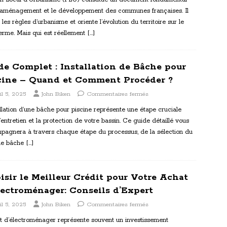
l’aménagement et le développement des communes françaises. Il
t les règles d’urbanisme et oriente l’évolution du territoire sur le
erme. Mais qui est réellement
[…]
de Complet : Installation de Bâche pour
cine – Quand et Comment Procéder ?
il 5, 2025
John Biken
Commentaires fermés
allation d’une bâche pour piscine représente une étape cruciale
’entretien et la protection de votre bassin. Ce guide détaillé vous
pagnera à travers chaque étape du processus, de la sélection du
de bâche
[…]
isir le Meilleur Crédit pour Votre Achat
lectroménager: Conseils d’Expert
il 5, 2025
John Biken
Commentaires fermés
at d’électroménager représente souvent un investissement