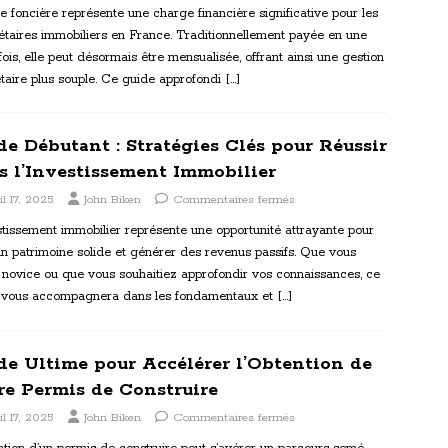
e foncière représente une charge financière significative pour les
étaires immobiliers en France. Traditionnellement payée en une
fois, elle peut désormais être mensualisée, offrant ainsi une gestion
taire plus souple. Ce guide approfondi
[…]
de Débutant : Stratégies Clés pour Réussir
s l’Investissement Immobilier
il 17, 2025
John Biken
Commentaires fermés
stissement immobilier représente une opportunité attrayante pour
un patrimoine solide et générer des revenus passifs. Que vous
 novice ou que vous souhaitiez approfondir vos connaissances, ce
 vous accompagnera dans les fondamentaux et
[…]
de Ultime pour Accélérer l’Obtention de
re Permis de Construire
il 17, 2025
John Biken
Commentaires fermés