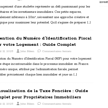
invest
nagement d’une studette représente un défi passionnant pour les
étaires et les investisseurs immobiliers. Ces petits espaces,
lement inférieurs à 20m², nécessitent une approche créative et
gique pour maximiser leur potentiel. Qu’il s’agisse de préparer
[…]
ention du Numéro d’Identification Fiscal
r votre Logement : Guide Complet
il 21, 2025
John Biken
Commentaires fermés
ntion du Numéro d’Identification Fiscal (NIF) pour votre logement
e étape incontournable dans le processus immobilier en France.
éro unique, attribué par l’administration fiscale, permet
tifier précisément chaque bien immobilier et joue un
[…]
sualisation de la Taxe Foncière : Guide
plet pour Propriétaires Immobiliers
il 21, 2025
John Biken
Commentaires fermés