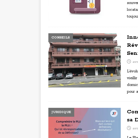
souven
locata
toujo
Inn
CONSEILS
Rév
Sen
avr
L’évol
vieill
domici
pour a
Com
JURIDIQUE
sa 
avr
Le Pl