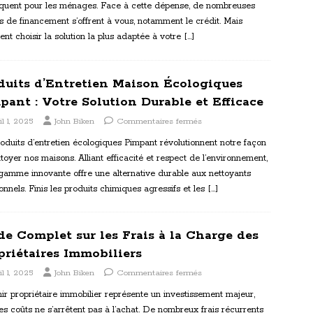
quent pour les ménages. Face à cette dépense, de nombreuses
s de financement s’offrent à vous, notamment le crédit. Mais
t choisir la solution la plus adaptée à votre
[…]
duits d’Entretien Maison Écologiques
pant : Votre Solution Durable et Efficace
il 1, 2025
John Biken
Commentaires fermés
oduits d’entretien écologiques Pimpant révolutionnent notre façon
toyer nos maisons. Alliant efficacité et respect de l’environnement,
gamme innovante offre une alternative durable aux nettoyants
ionnels. Finis les produits chimiques agressifs et les
[…]
de Complet sur les Frais à la Charge des
priétaires Immobiliers
il 1, 2025
John Biken
Commentaires fermés
r propriétaire immobilier représente un investissement majeur,
es coûts ne s’arrêtent pas à l’achat. De nombreux frais récurrents