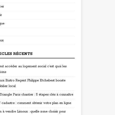
cer
ir
que
ux
ICLES RÉCENTS
eut accéder au logement social c’est quoi les
tions
uoi Bistro Regent Philippe Etchebest booste
bilier local
riangle Paris chantier : 5 étapes clés à connaître
cadastre : comment obtenir votre plan en ligne
n à vendre Limoux : quelle zone choisir pour