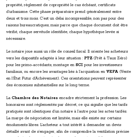
propriété, règlement de copropriété le cas échéant, certificats
d’urbanisme. Cette phase préparatoire prend généralement entre
deux et trois mois. C’est un délai incompressible, non pas pour des
raisons bureaucratiques, mais parce que chaque document doit être
vérifié, chaque servitude identifiée, chaque hypothèque levée si
nécessaire.
Le notaire joue aussi un rôle de conseil fiscal. Il oriente les acheteurs
vers les dispositifs adaptés à leur situation :
PTZ
(Prêt à Taux Zéro)
pour les primo-accédants, montage en
SCI
pour les investisseurs
familiaux, ou encore les avantages liés à l’acquisition en
VEFA
(Vente
en l’État Futur d’Achèvement). Ces orientations peuvent représenter
des économies substantielles sur le long terme.
La
Chambre des Notaires
encadre strictement la profession. Les
honoraires sont réglementés par décret, ce qui signifie que les tarifs
pratiqués sont identiques d’un notaire à l’autre pour les actes tarifés.
La marge de négociation est limitée, mais elle existe sur certains
émoluments libres. L’acheteur a tout intérêt à demander un devis
détaillé avant de s’engager, afin de comprendre la ventilation précise