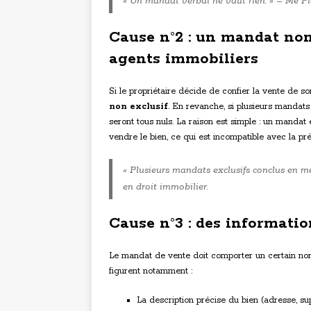
« Un mandat verbal ne vaut rien. » – Me Pie
Cause n°2 : un mandat non
agents immobiliers
Si le propriétaire décide de confier la vente de so
non exclusif
. En revanche, si plusieurs mandats
seront tous nuls. La raison est simple : un mandat 
vendre le bien, ce qui est incompatible avec la p
« Plusieurs mandats exclusifs conclus en mê
en droit immobilier.
Cause n°3 : des informati
Le mandat de vente doit comporter un certain nomb
figurent notamment :
La description précise du bien (adresse, sup