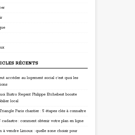
cer
ir
que
ux
ICLES RÉCENTS
eut accéder au logement social c’est quoi les
tions
uoi Bistro Regent Philippe Etchebest booste
bilier local
riangle Paris chantier : 5 étapes clés à connaître
cadastre : comment obtenir votre plan en ligne
n à vendre Limoux : quelle zone choisir pour