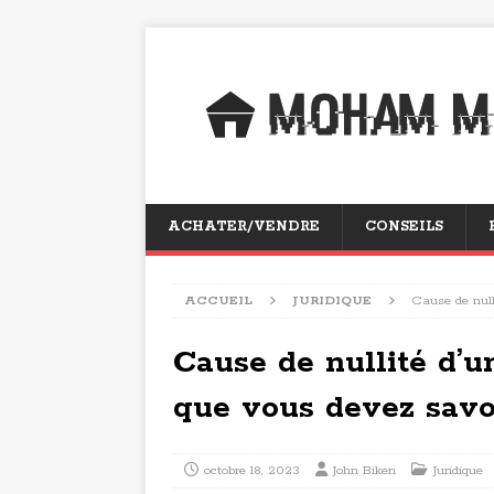
ACHATER/VENDRE
CONSEILS
ACCUEIL
JURIDIQUE
Cause de null
Cause de nullité d’u
que vous devez savo
octobre 18, 2023
John Biken
Juridique