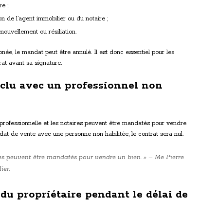
e ;
 de l’agent immobilier ou du notaire ;
ouvellement ou résiliation.
née, le mandat peut être annulé. Il est donc essentiel pour les
rat avant sa signature.
clu avec un professionnel non
e professionnelle et les notaires peuvent être mandatés pour vendre
ndat de vente avec une personne non habilitée, le contrat sera nul.
res peuvent être mandatés pour vendre un bien. » – Me Pierre
ier.
 du propriétaire pendant le délai de