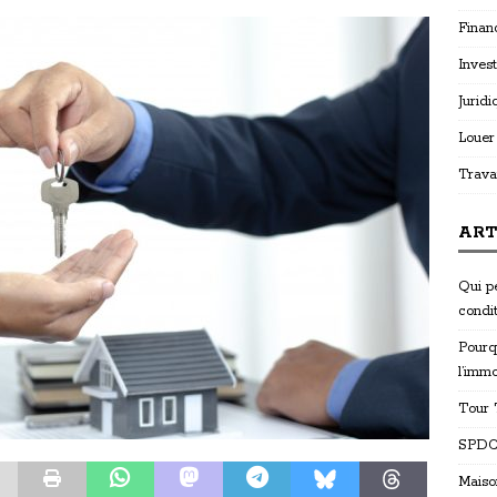
Finan
Invest
Juridi
Louer
Trava
ART
Qui p
condi
Pourq
l’immo
Tour T
SPDC 
Maiso