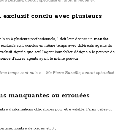
rre Bazaille, avocat spécialisé en droit immobilier.
 exclusif conclu avec plusieurs
n bien à plusieurs professionnels, il doit leur donner un
mandat
 exclusifs sont conclus en même temps avec différents agents, ils
exclusif signifie que seul l’agent immobilier désigné a le pouvoir de
résence d’autres agents ayant le même pouvoir.
me temps sont nuls. » – Me Pierre Bazaille, avocat spécialisé
ons manquantes ou erronées
re d’informations obligatoires pour être valable. Parmi celles-ci
erficie, nombre de pièces, etc.) ;