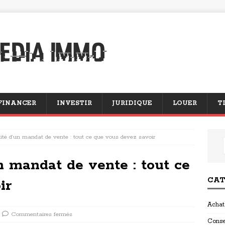
FINANCER
INVESTIR
JURIDIQUE
LOUER
T
ité d’un mandat de vente : tout ce que vous devez savoir
n mandat de vente : tout ce
CAT
ir
Achat
Commentaires fermés
Conse