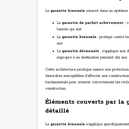
La
garantie biennale
s’inscrit dans un système
La
garantie de parfait achèvement
: c
l’année qui suit
La
garantie biennale
: protège contre l
ans
La
garantie décennale
: s’applique aux 
impropre à sa destination pendant dix ans
Cette architecture juridique assure une protection
désordres susceptibles d’affecter une constructio
fondamentale pour orienter correctement les récl
construction.
Éléments couverts par la 
détaillé
La
garantie biennale
s’applique spécifiquemen