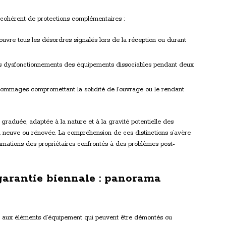
 cohérent de protections complémentaires :
ouvre tous les désordres signalés lors de la réception ou durant
es dysfonctionnements des équipements dissociables pendant deux
dommages compromettant la solidité de l’ouvrage ou le rendant
 graduée, adaptée à la nature et à la gravité potentielle des
n neuve ou rénovée. La compréhension de ces distinctions s’avère
amations des propriétaires confrontés à des problèmes post-
garantie biennale : panorama
t aux éléments d’équipement qui peuvent être démontés ou