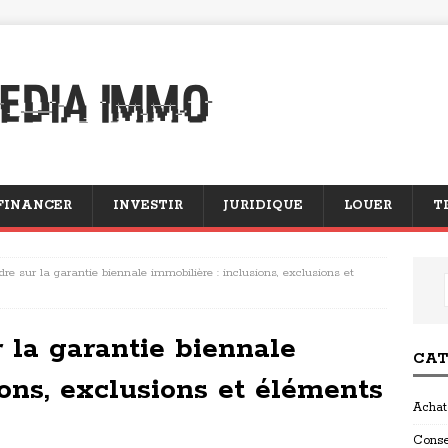
FINANCER
INVESTIR
JURIDIQUE
LOUER
T
re sur la garantie biennale immobilière : inclusions, exclusions et
 la garantie biennale
CAT
ions, exclusions et éléments
Achat
Conse