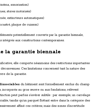
inéma, sonorisation)
ques, stores motorisés)
mée, extincteurs automatiques)
ncastré, plaque de cuisson)
s éléments potentiellement couverts par la garantie biennale,
ts intégrés aux constructions contemporaines.
de la garantie biennale
nificative, elle comporte néanmoins des restrictions importantes
es déconvenues. Ces limitations concernent tant la nature des
vre de la garantie.
issociables
du bâtiment sont formellement exclus du champ
s, incorporés au gros œuvre ou aux fondations, relèvent
inction peut parfois s’avérer subtile : par exemple, un carrelage
able, tandis qu’un parquet flottant entre dans la catégorie des
ssivement affiné ces critères, mais des zones d’incertitude