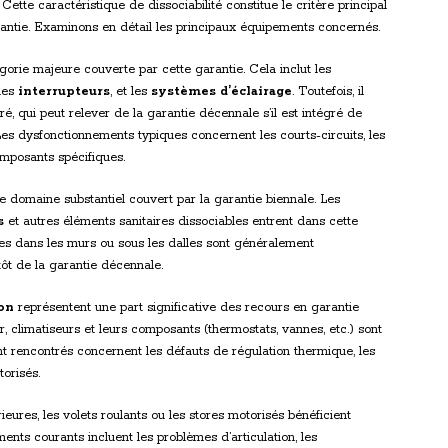
Cette caractéristique de dissociabilité constitue le critère principal
antie. Examinons en détail les principaux équipements concernés.
égorie majeure couverte par cette garantie. Cela inclut les
 les
interrupteurs
, et les
systèmes d’éclairage
. Toutefois, il
é, qui peut relever de la garantie décennale s’il est intégré de
Les dysfonctionnements typiques concernent les courts-circuits, les
mposants spécifiques.
 domaine substantiel couvert par la garantie biennale. Les
s
et autres éléments sanitaires dissociables entrent dans cette
ées dans les murs ou sous les dalles sont généralement
ôt de la garantie décennale.
ion
représentent une part significative des recours en garantie
, climatiseurs et leurs composants (thermostats, vannes, etc.) sont
rencontrés concernent les défauts de régulation thermique, les
orisés.
eures, les volets roulants ou les stores motorisés bénéficient
nts courants incluent les problèmes d’articulation, les