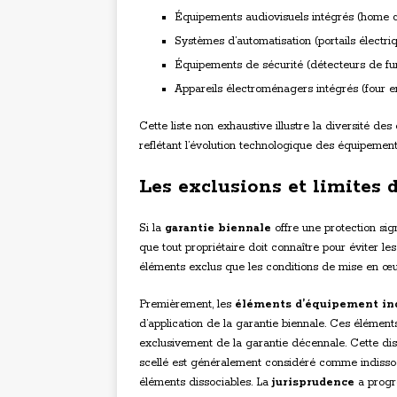
Équipements audiovisuels intégrés (home c
Systèmes d’automatisation (portails électri
Équipements de sécurité (détecteurs de fu
Appareils électroménagers intégrés (four e
Cette liste non exhaustive illustre la diversité de
reflétant l’évolution technologique des équipemen
Les exclusions et limites 
Si la
garantie biennale
offre une protection sig
que tout propriétaire doit connaître pour éviter l
éléments exclus que les conditions de mise en œu
Premièrement, les
éléments d’équipement ind
d’application de la garantie biennale. Ces élément
exclusivement de la garantie décennale. Cette dist
scellé est généralement considéré comme indissoci
éléments dissociables. La
jurisprudence
a progre