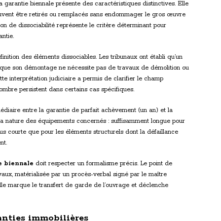
 garantie biennale présente des caractéristiques distinctives. Elle
uvent être retirés ou remplacés sans endommager le gros œuvre
ion de dissociabilité représente le critère déterminant pour
ntie.
inition des éléments dissociables. Les tribunaux ont établi qu’un
que son démontage ne nécessite pas de travaux de démolition ou
ette interprétation judiciaire a permis de clarifier le champ
ombre persistent dans certains cas spécifiques.
édiaire entre la garantie de parfait achèvement (un an) et la
e la nature des équipements concernés : suffisamment longue pour
us courte que pour les éléments structurels dont la défaillance
nt.
e biennale
doit respecter un formalisme précis. Le point de
vaux, matérialisée par un procès-verbal signé par le maître
lle marque le transfert de garde de l’ouvrage et déclenche
ranties immobilières