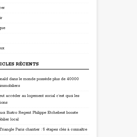
cer
ir
que
ux
ICLES RÉCENTS
ald dans le monde possède plus de 40000
 immobiliers
eut accéder au logement social c’est quoi les
tions
uoi Bistro Regent Philippe Etchebest booste
bilier local
riangle Paris chantier : 5 étapes clés à connaître