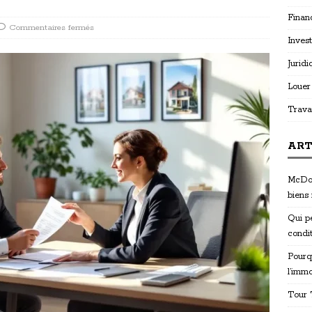
Finan
Commentaires fermés
Invest
Juridi
Louer
Trava
ART
McDon
biens
Qui p
condi
Pourq
l’immo
Tour T