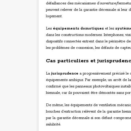
défaillances des mécanismes d’ouverture/fermetur
peuvent relever de la garantie décennale si leur dé
logement.
Les
équipements domotiques
et les
système
dans les constructions modernes. Interphones, vis
dispositifs connectés entrent dans le périmètre d
les problèmes de connexion, les défauts de capteu
Cas particuliers et jurispruden
La
jurisprudence
a progressivement précisé le c
équipements ambigus. Par exemple, un arrêt de l
confirmé que les panneaux photovoltaïques installé
biennale, car ils pouvaient être démontés sans porte
De même, les équipements de ventilation mécaniq
bouches d’extraction relèvent de la garantie bien
par la garantie décennale si son défaut compromet
salubrité.