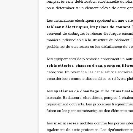
remplacés sans détérioration substantielle du bâti. 
pour déterminer si un élément relève de cette gar
Les installations électriques représentent une cat
tableaux électriques
, les
prises de courant
,
convient de distinguer le réseau électrique encastr
manière indissociable à la structure du bâtiment. 
problèmes de connexion ou les défaillances de co
Les équipements de plomberie constituent un autre
robinetteries
,
chasses d’eau
,
pompes
,
filtre
catégorie. En revanche, les canalisations encastr
considérées comme indissociables et relèvent plut
Les
systèmes de chauffage
et de
climatisat
biennale. Radiateurs, chaudières, pompes à chaleur
typiquement couverts. Les problèmes fréquemment 
fuites ou les pannes mécaniques des éléments mot
Les
menuiseries
mobiles comme les portes intéri
également de cette protection. Les dysfonctionneme