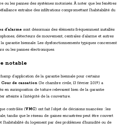
e ou les pannes des systèmes motorisés. À noter que les fenêtres
faillance entraîne des infiltrations compromettant l’habitabilité du
s d’alarme
sont désormais des éléments fréquemment installés
iophones, détecteurs de mouvement, centrales d’alarme et autres
e la garantie biennale. Les dysfonctionnements typiques concernent
rs ou les pannes électroniques.
ce notable
hamp d’application de la garantie biennale pour certains
a
Cour de cassation
(3e chambre civile, 13 février 2019) a
s en surimposition de toiture relevaient bien de la garantie
r atteinte à l’intégrité de la couverture.
ue contrôlée (
VMC
) ont fait l’objet de décisions nuancées : les
nale, tandis que le réseau de gaines encastrées peut être couvert
 l’habitabilité du logement par des problèmes d’humidité ou de